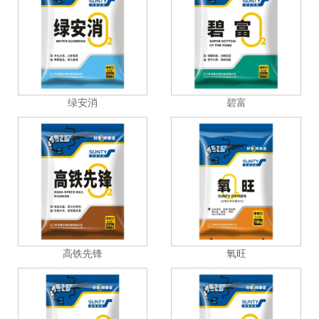
绿安消
碧富
高铁先锋
氧旺