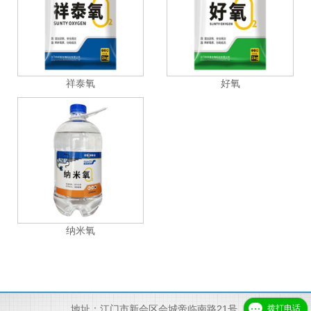
祥泰氧
好氧
纳米氧
拨打电话
地址：江门市新会区会城帝临南路21号.